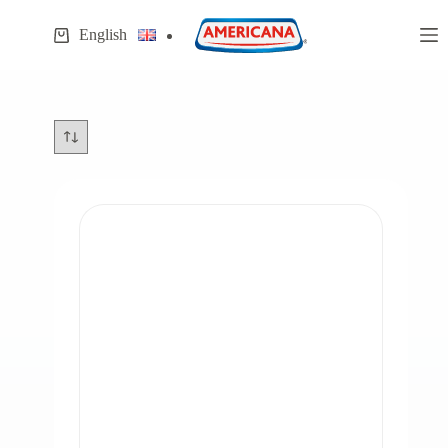
Ski
t
English
Shopping
conten
cart